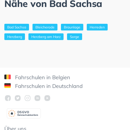
Nähe von Bad Sachsa
Bad Sachsa
Bleicherode
Braunlage
Herreden
Herzberg
Herzberg am Harz
Sorge
Fahrschulen in Belgien
Fahrschulen in Deutschland
DSGV
O
Datenschutzkonform
Über uns