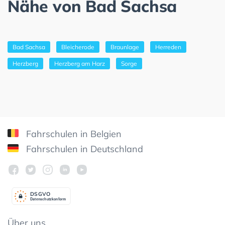
Nähe von Bad Sachsa
Bad Sachsa
Bleicherode
Braunlage
Herreden
Herzberg
Herzberg am Harz
Sorge
Fahrschulen in Belgien
Fahrschulen in Deutschland
DSGV
O
Datenschutzkonform
Über uns