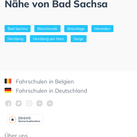
Nähe von Bad Sachsa
Bad Sachsa
Bleicherode
Braunlage
Herreden
Herzberg
Herzberg am Harz
Sorge
Fahrschulen in Belgien
Fahrschulen in Deutschland
DSGV
O
Datenschutzkonform
Über uns