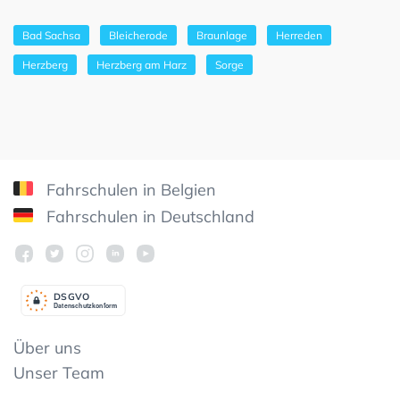
Bad Sachsa
Bleicherode
Braunlage
Herreden
Herzberg
Herzberg am Harz
Sorge
Fahrschulen in Belgien
Fahrschulen in Deutschland
DSGV
O
Datenschutzkonform
Über uns
Unser Team