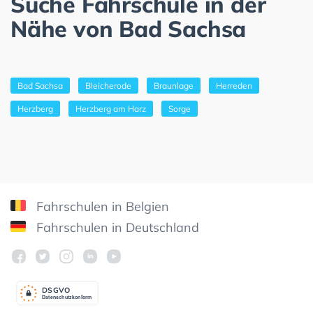
Suche Fahrschule in der
Nähe von Bad Sachsa
Bad Sachsa
Bleicherode
Braunlage
Herreden
Herzberg
Herzberg am Harz
Sorge
Fahrschulen in Belgien
Fahrschulen in Deutschland
DSGV
O
Datenschutzkonform