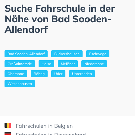
Suche Fahrschule in der
Nähe von Bad Sooden-
Allendorf
Bad Sooden-Allendorf
Blickershausen
Eschwege
Großalmerode
Helsa
Meißner
Niederhone
Oberhone
Röhrig
Uder
Unterrieden
Witzenhausen
Fahrschulen in Belgien
Fahrschulen in Deutschland