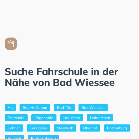
Suche Fahrschule in der
Nähe von Bad Wiessee
Au
Bad Heilbrunn
Bad Tölz
Bad Wiessee
Bairahöfe
Gilgenhöfe
Hausham
Holzkirchen
Lehner
Lenggries
Miesbach
Oberhof
Potzenberg
Rottach
Rottach-Egern