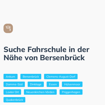
Suche Fahrschule in der
Nähe von Bersenbrück
Ankum
Bersenbrück
Clemens-August-Dorf
Damme-Süd
Dinklage
Essen
Hülsenmoor
Loxter Ort
Neuenkirchen-Vörden
Priggenhagen
Quakenbrück