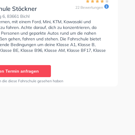
hule Stöckner
22 Bewertungen
g 6, 83661 Bichl
ernen, mit einem Ford, Mini, KTM, Kawasaki und
u fahren. Achte darauf, dich zu konzentrieren, da
e Personen und geparkte Autos rund um die nahen
en gehen, fahren und stehen. Die Fahrschule bietet
ende Bedingungen um deine Klasse A1, Klasse B,
 Klasse BE, Klasse B96, Klasse AM, Klasse BF17, Klasse
 C1, Klasse C1E, Klasse C, Klasse CE, Klasse L, Klasse T
 Prüfbescheinigung zu erhalten. Die Erste-Hilfe-Kurs in
. In der Fahrschule Stöckner Sie können einen Termin
en Termin anfragen
ragen.
n die diese Fahrschule gesehen haben