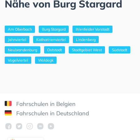
Nähe von Burg Stargard
Am Oberbach
Burg Stargard
Ihlenfelder Vorstadt
Jahnviertel
Katharinenviertel
Lindenberg
Neubrandenburg
Oststadt
Stadtgebiet West
Südstadt
Vogelviertel
Woldegk
Fahrschulen in Belgien
Fahrschulen in Deutschland