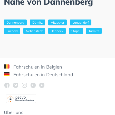
Nähe von Dannenberg
Dannenberg
Dömitz
Hitzacker
Langendorf
Lüchow
Nebenstedt
Rehbeck
Stapel
Tarmitz
Fahrschulen in Belgien
Fahrschulen in Deutschland
DSGV
O
Datenschutzkonform
Über uns