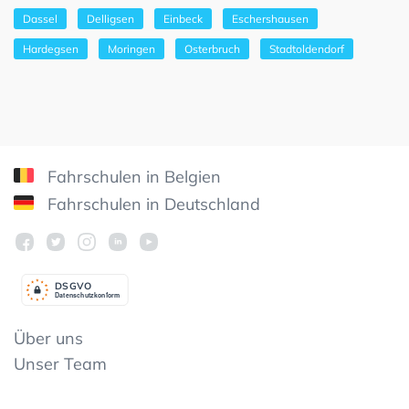
Dassel
Delligsen
Einbeck
Eschershausen
Hardegsen
Moringen
Osterbruch
Stadtoldendorf
Fahrschulen in Belgien
Fahrschulen in Deutschland
DSGV
O
Datenschutzkonform
Über uns
Unser Team