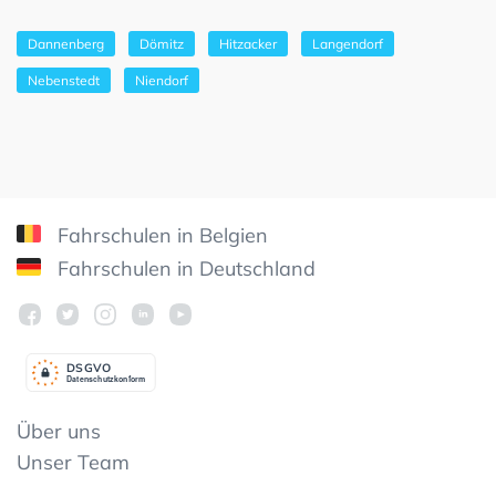
Dannenberg
Dömitz
Hitzacker
Langendorf
Nebenstedt
Niendorf
Fahrschulen in Belgien
Fahrschulen in Deutschland
DSGV
O
Datenschutzkonform
Über uns
Unser Team