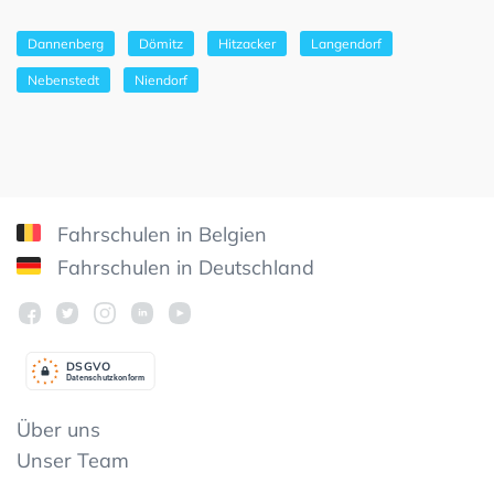
Dannenberg
Dömitz
Hitzacker
Langendorf
Nebenstedt
Niendorf
Fahrschulen in Belgien
Fahrschulen in Deutschland
DSGV
O
Datenschutzkonform
Über uns
Unser Team