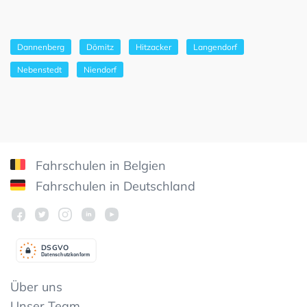
Dannenberg
Dömitz
Hitzacker
Langendorf
Nebenstedt
Niendorf
Fahrschulen in Belgien
Fahrschulen in Deutschland
DSGV
O
Datenschutzkonform
Über uns
Unser Team