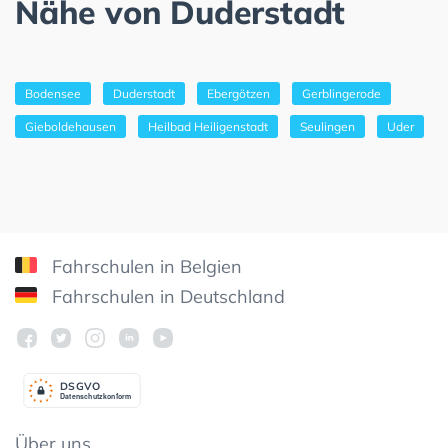
Nähe von Duderstadt
Bodensee
Duderstadt
Ebergötzen
Gerblingerode
Gieboldehausen
Heilbad Heiligenstadt
Seulingen
Uder
Fahrschulen in Belgien
Fahrschulen in Deutschland
DSGV
O
Datenschutzkonform
Über uns