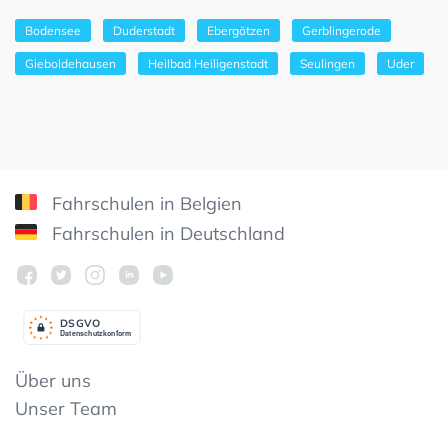
Bodensee
Duderstadt
Ebergötzen
Gerblingerode
Gieboldehausen
Heilbad Heiligenstadt
Seulingen
Uder
Fahrschulen in Belgien
Fahrschulen in Deutschland
DSGV
O
Datenschutzkonform
Über uns
Unser Team