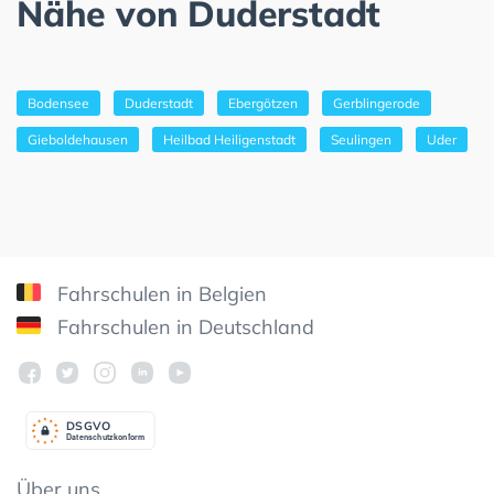
Nähe von Duderstadt
Bodensee
Duderstadt
Ebergötzen
Gerblingerode
Gieboldehausen
Heilbad Heiligenstadt
Seulingen
Uder
Fahrschulen in Belgien
Fahrschulen in Deutschland
DSGV
O
Datenschutzkonform
Über uns