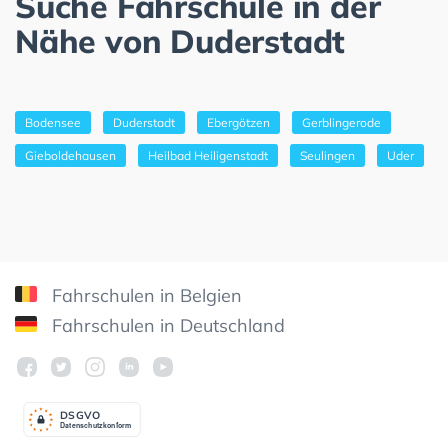
Suche Fahrschule in der
Nähe von Duderstadt
Bodensee
Duderstadt
Ebergötzen
Gerblingerode
Gieboldehausen
Heilbad Heiligenstadt
Seulingen
Uder
Fahrschulen in Belgien
Fahrschulen in Deutschland
DSGV
O
Datenschutzkonform