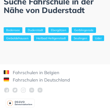
Suche Fahrschule in der
Nähe von Duderstadt
Bodensee
Duderstadt
Ebergötzen
Gerblingerode
Gieboldehausen
Heilbad Heiligenstadt
Seulingen
Uder
Fahrschulen in Belgien
Fahrschulen in Deutschland
DSGV
O
Datenschutzkonform