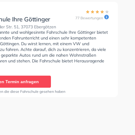
ule Ihre Göttinger
77 Bewertungen
r Str. 51, 37073 Ebergötzen
annte und wohlgesinnte Fahrschule Ihre Göttinger bietet
enden Fahrunterricht und einen sehr kompetenten
n Göttingen. Du wirst lernen, mit einem VW und
u fahren. Achte darauf, dich zu konzentrieren, da viele
 geparkte Autos rund um die nahen Wohnstraßen
hren und stehen. Die Fahrschule bietet Herausragende
en um deine Klasse A1, Klasse B, Klasse A, Klasse B
, Klasse BE, Klasse B96, Klasse AM, Klasse BF17,
 Klasse C1, Klasse C1E, Klasse C, Klasse CE, Klasse D1,
en Termin anfragen
, Klasse D, Klasse DE, Klasse L, Klasse T, Mofa -
einigung und B-Handicap zu erhalten.
en die diese Fahrschule gesehen haben