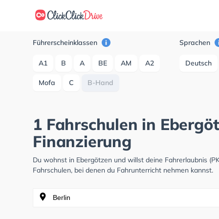
Führerscheinklassen
Sprachen
A1
B
A
BE
AM
A2
Deutsch
Mofa
C
B-Hand
1 Fahrschulen in Ebergö
Finanzierung
Du wohnst in Ebergötzen und willst deine Fahrerlaubnis (
Fahrschulen, bei denen du Fahrunterricht nehmen kannst.