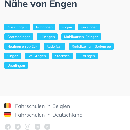
Nähe von Engen
Anselfingen
Böhringen
Engen
Geisingen
Gottmadingen
Hilzingen
Mühlhausen-Ehingen
Neuhausen ob Eck
Radolfzell
Radolfzell am Bodensee
Singen
Steißlingen
Stockach
Tuttlingen
Überlingen
Fahrschulen in Belgien
Fahrschulen in Deutschland