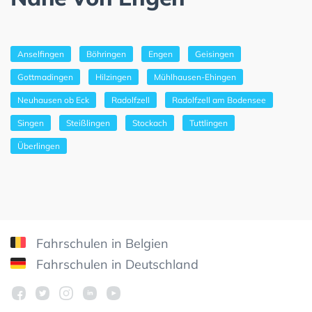
Anselfingen
Böhringen
Engen
Geisingen
Gottmadingen
Hilzingen
Mühlhausen-Ehingen
Neuhausen ob Eck
Radolfzell
Radolfzell am Bodensee
Singen
Steißlingen
Stockach
Tuttlingen
Überlingen
Fahrschulen in Belgien
Fahrschulen in Deutschland