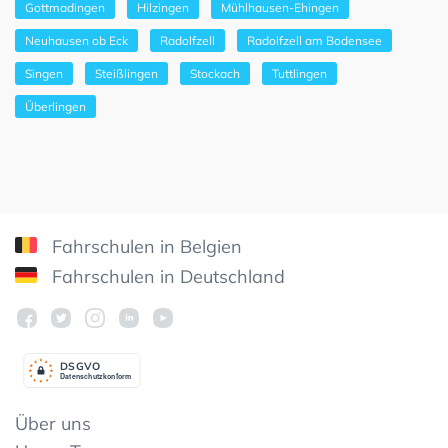
Gottmadingen
Hilzingen
Mühlhausen-Ehingen
Neuhausen ob Eck
Radolfzell
Radolfzell am Bodensee
Singen
Steißlingen
Stockach
Tuttlingen
Überlingen
Fahrschulen in Belgien
Fahrschulen in Deutschland
DSGV
O
Datenschutzkonform
Über uns