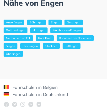
Nähe von Engen
Anselfingen
Böhringen
Engen
Geisingen
Gottmadingen
Hilzingen
Mühlhausen-Ehingen
Neuhausen ob Eck
Radolfzell
Radolfzell am Bodensee
Singen
Steißlingen
Stockach
Tuttlingen
Überlingen
Fahrschulen in Belgien
Fahrschulen in Deutschland