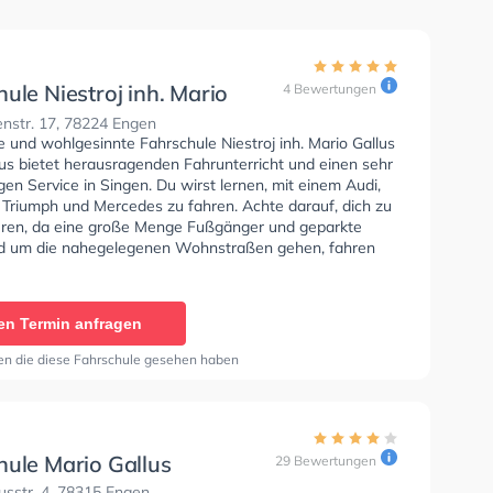
ule Niestroj inh. Mario
4 Bewertungen
Mario Gallus
nstr. 17, 78224 Engen
e und wohlgesinnte Fahrschule Niestroj inh. Mario Gallus
lus bietet herausragenden Fahrunterricht und einen sehr
gen Service in Singen. Du wirst lernen, mit einem Audi,
Triumph und Mercedes zu fahren. Achte darauf, dich zu
eren, da eine große Menge Fußgänger und geparkte
d um die nahegelegenen Wohnstraßen gehen, fahren
n. Die Fahrschule bietet Exzellente Bedingungen um
se A1, Klasse B, Klasse A, Klasse BE, Klasse AM, Klasse
se A2, Klasse C1, Klasse C1E, Klasse C, Klasse CE,
en Termin anfragen
 Klasse DE1, Klasse D, Klasse DE, Klasse L und Klasse T
n. In der Fahrschule Niestroj inh. Mario Gallus Mario
en die diese Fahrschule gesehen haben
 können einen Termin online anfragen.
hule Mario Gallus
29 Bewertungen
sstr. 4, 78315 Engen