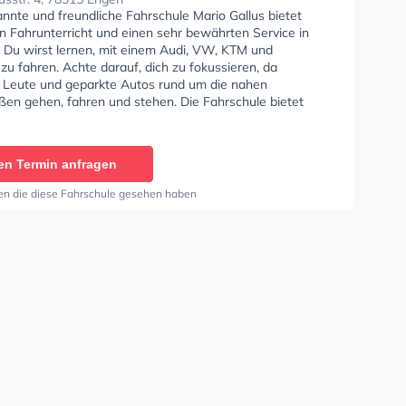
nnte und freundliche Fahrschule Mario Gallus bietet
n Fahrunterricht und einen sehr bewährten Service in
. Du wirst lernen, mit einem Audi, VW, KTM und
u fahren. Achte darauf, dich zu fokussieren, da
e Leute und geparkte Autos rund um die nahen
en gehen, fahren und stehen. Die Fahrschule bietet
Bedingungen um deine Klasse A1, Klasse B, Klasse A,
, Klasse B96, Klasse AM, Klasse A2, Klasse C1, Klasse
e C, Klasse CE, Klasse D1, Klasse DE1, Klasse D, Klasse
en Termin anfragen
 L, Klasse T und Mofa - Prüfbescheinigung zu erhalten.
Hilfe-Kurs in der Schule. In der Fahrschule Mario Gallus
en die diese Fahrschule gesehen haben
n einen Termin online anfragen.