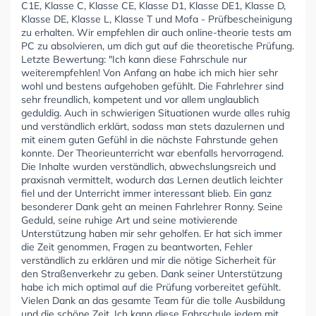
C1E, Klasse C, Klasse CE, Klasse D1, Klasse DE1, Klasse D,
Klasse DE, Klasse L, Klasse T und Mofa - Prüfbescheinigung
zu erhalten. Wir empfehlen dir auch online-theorie tests am
PC zu absolvieren, um dich gut auf die theoretische Prüfung.
Letzte Bewertung: "Ich kann diese Fahrschule nur
weiterempfehlen! Von Anfang an habe ich mich hier sehr
wohl und bestens aufgehoben gefühlt. Die Fahrlehrer sind
sehr freundlich, kompetent und vor allem unglaublich
geduldig. Auch in schwierigen Situationen wurde alles ruhig
und verständlich erklärt, sodass man stets dazulernen und
mit einem guten Gefühl in die nächste Fahrstunde gehen
konnte. Der Theorieunterricht war ebenfalls hervorragend.
Die Inhalte wurden verständlich, abwechslungsreich und
praxisnah vermittelt, wodurch das Lernen deutlich leichter
fiel und der Unterricht immer interessant blieb. Ein ganz
besonderer Dank geht an meinen Fahrlehrer Ronny. Seine
Geduld, seine ruhige Art und seine motivierende
Unterstützung haben mir sehr geholfen. Er hat sich immer
die Zeit genommen, Fragen zu beantworten, Fehler
verständlich zu erklären und mir die nötige Sicherheit für
den Straßenverkehr zu geben. Dank seiner Unterstützung
habe ich mich optimal auf die Prüfung vorbereitet gefühlt.
Vielen Dank an das gesamte Team für die tolle Ausbildung
und die schöne Zeit. Ich kann diese Fahrschule jedem mit