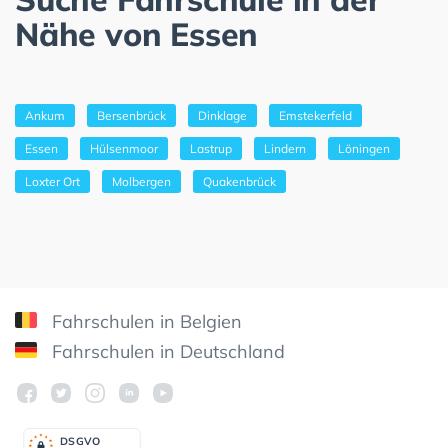
Nähe von Essen
Ankum
Bersenbrück
Dinklage
Emstekerfeld
Essen
Hülsenmoor
Lastrup
Lindern
Löningen
Loxter Ort
Molbergen
Quakenbrück
Fahrschulen in Belgien
Fahrschulen in Deutschland
DSGV
O