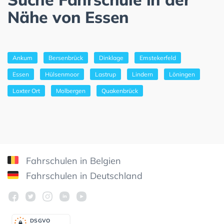
Nähe von Essen
Ankum
Bersenbrück
Dinklage
Emstekerfeld
Essen
Hülsenmoor
Lastrup
Lindern
Löningen
Loxter Ort
Molbergen
Quakenbrück
Fahrschulen in Belgien
Fahrschulen in Deutschland
DSGV
O