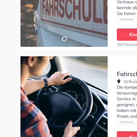
Vertraue d
beende di
Sie hören
bieten dir
German
Ein
103 Person
Fahrsc
Wilhelm
Die kompe
herausrag
Service in
geeignet, 
haben mit 
Praxis un
Autofahre
German