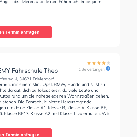
 Angst absolvieren und deinen Führerschein bequem
en Termin anfragen
MY Fahrschule Theo
1 Bewertungen
fsweg 4, 34621 Frielendorf
lernen, mit einem Mini, Opel, BMW, Honda und KTM zu
hte darauf, dich zu fokussieren, da viele Leute und
Autos rund um die nahegelegenen Wohnstraßen gehen,
d stehen. Die Fahrschule bietet Herausragende
en um deine Klasse A1, Klasse B, Klasse A, Klasse BE,
6, Klasse BF17, Klasse A2 und Klasse L zu erhalten. Wir
 dir auch online-theorie tests am PC zu absolvieren, um
auf die theoretische Prüfung. In der ACADEMY
e Theo Babik Sie können einen Termin online anfragen.
en Termin anfragen