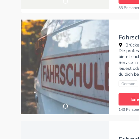
83 Persone
Fahrsc
Brücke
Die profe
bietet sac
Service in
leidest od
du dich be
German
Ein
143 Person