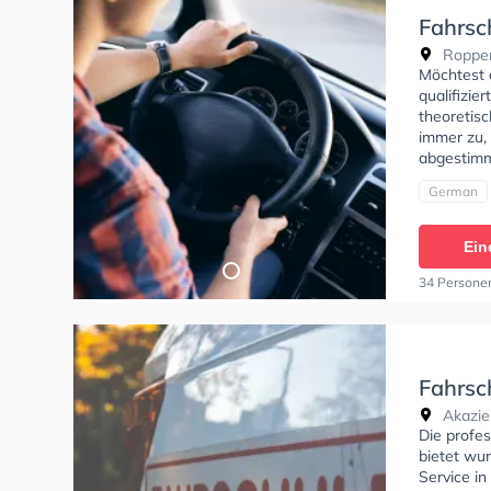
Fahrsc
Ropperh
Möchtest 
qualifizie
theoretisc
immer zu,
abgestimm
German
Ein
34 Persone
Fahrsc
Akazie
Die profe
bietet wu
Service i