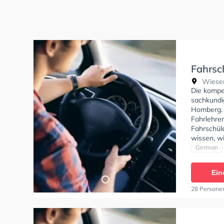
Fahrsc
Wiesen
Die kompe
sachkundi
Homberg. D
Fahrlehrer
Fahrschüle
wissen, w
muss.
German
Ein
28 Persone