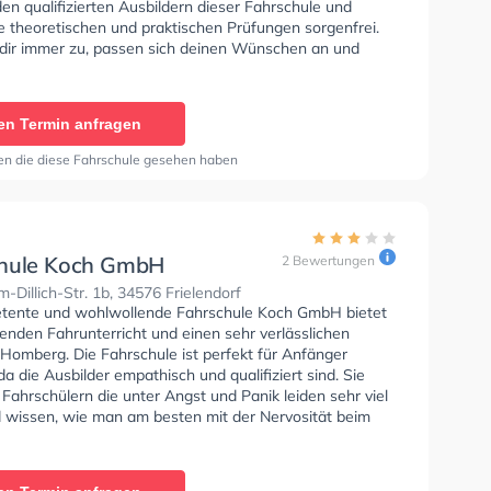
en qualifizierten Ausbildern dieser Fahrschule und
e theoretischen und praktischen Prüfungen sorgenfrei.
 dir immer zu, passen sich deinen Wünschen an und
 eine angepasste Lernerfahrung.
en Termin anfragen
en die diese Fahrschule gesehen haben
hule Koch GmbH
2 Bewertungen
-Dillich-Str. 1b, 34576 Frielendorf
tente und wohlwollende Fahrschule Koch GmbH bietet
enden Fahrunterricht und einen sehr verlässlichen
 Homberg. Die Fahrschule ist perfekt für Anfänger
da die Ausbilder empathisch und qualifiziert sind. Sie
Fahrschülern die unter Angst und Panik leiden sehr viel
d wissen, wie man am besten mit der Nervosität beim
n umgehen soll.