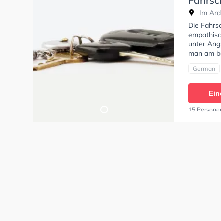
Fahrsc
Im Arde
Die Fahrsc
empathisch
unter Angs
man am be
German
Ein
15 Persone