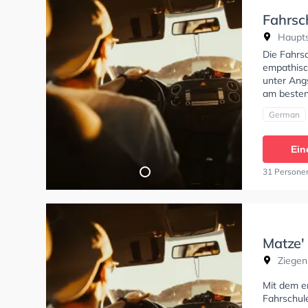
Fahrsc
Hauptst
Die Fahrsc
empathisch
unter Angs
am besten
German
Ein
31 Persone
Matze'
Ziegenh
Mit dem em
Fahrschul