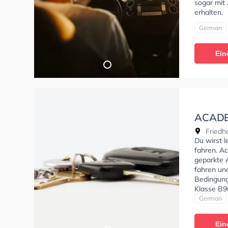
sogar mit
erhalten.
German
Ein
ACADE
Babik
Friedho
Du wirst 
fahren. Ac
geparkte 
fahren un
Bedingung
Klasse B9
empfehlen
German
dich gut 
Fahrschul
Ein