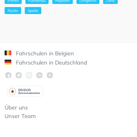
Freren
Fürstenau
Hopsten
Lengerich
Lohe
Recke
Spelle
Fahrschulen in Belgien
Fahrschulen in Deutschland
DSGV
O
Datenschutzkonform
Über uns
Unser Team