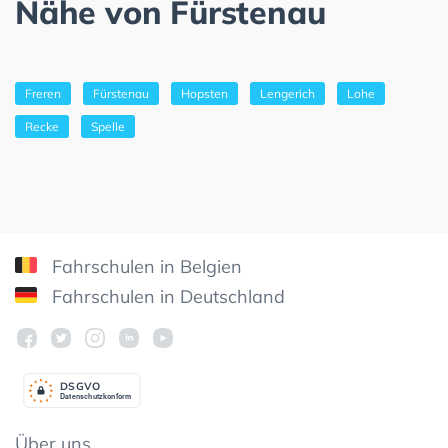
Nähe von Fürstenau
Freren
Fürstenau
Hopsten
Lengerich
Lohe
Recke
Spelle
Fahrschulen in Belgien
Fahrschulen in Deutschland
DSGV
O
Datenschutzkonform
Über uns