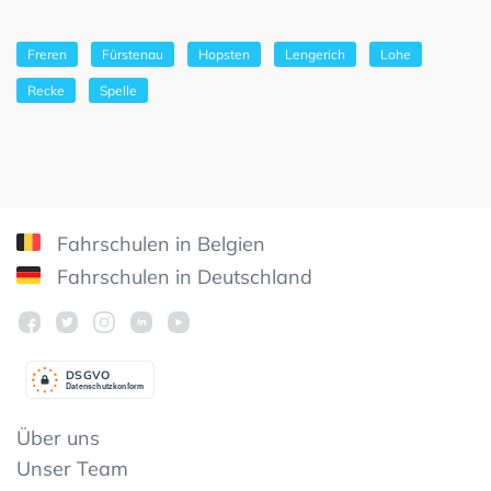
Freren
Fürstenau
Hopsten
Lengerich
Lohe
Recke
Spelle
Fahrschulen in Belgien
Fahrschulen in Deutschland
DSGV
O
Datenschutzkonform
Über uns
Unser Team