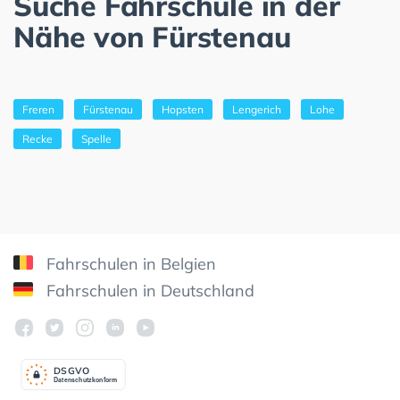
Suche Fahrschule in der
Nähe von Fürstenau
Freren
Fürstenau
Hopsten
Lengerich
Lohe
Recke
Spelle
Fahrschulen in Belgien
Fahrschulen in Deutschland
DSGV
O
Datenschutzkonform