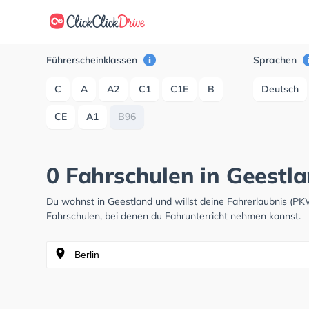
Führerscheinklassen
Sprachen
C
A
A2
C1
C1E
B
Deutsch
CE
A1
B96
0 Fahrschulen in Geestl
Du wohnst in Geestland und willst deine Fahrerlaubnis (P
Fahrschulen, bei denen du Fahrunterricht nehmen kannst.