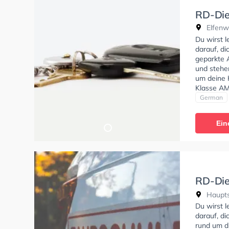
RD-Die
Elfenw
Du wirst 
darauf, d
geparkte 
und stehe
um deine K
Klasse AM
C, Klasse 
German
und Klasse
tests am P
Ein
Prüfung. 
Termin onl
RD-Die
Haupts
Haupts
Du wirst 
darauf, di
rund um d