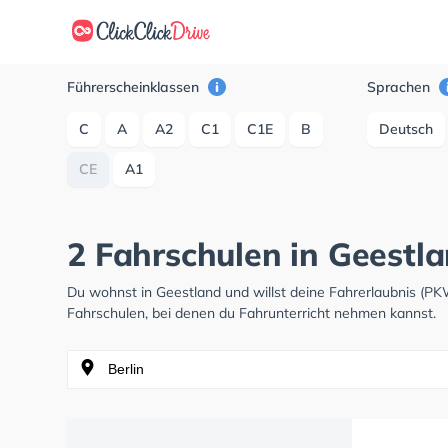
Führerscheinklassen
Sprachen
C
A
A2
C1
C1E
B
Deutsch
CE
A1
2 Fahrschulen in Geestla
Du wohnst in Geestland und willst deine Fahrerlaubnis (P
Fahrschulen, bei denen du Fahrunterricht nehmen kannst.