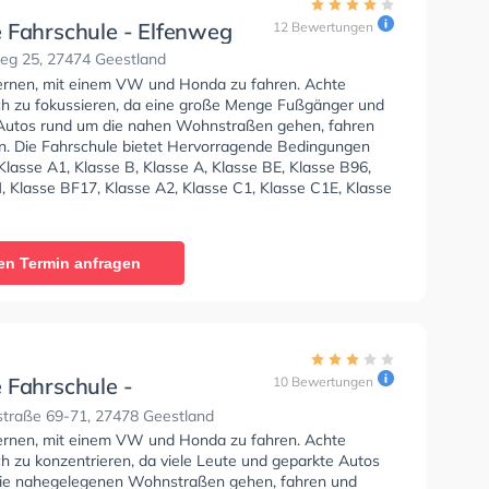
 Fahrschule - Elfenweg
12 Bewertungen
eg 25, 27474 Geestland
lernen, mit einem VW und Honda zu fahren. Achte
ich zu fokussieren, da eine große Menge Fußgänger und
Autos rund um die nahen Wohnstraßen gehen, fahren
n. Die Fahrschule bietet Hervorragende Bedingungen
lasse A1, Klasse B, Klasse A, Klasse BE, Klasse B96,
, Klasse BF17, Klasse A2, Klasse C1, Klasse C1E, Klasse
CE, Klasse D1, Klasse DE1, Klasse D, Klasse DE, Klasse L
 T zu erhalten. Wir empfehlen dir auch online-theorie
C zu absolvieren, um dich gut auf die theoretische
en Termin anfragen
In der RD-Die Fahrschule - Elfenweg Sie können einen
ine anfragen.
 Fahrschule -
10 Bewertungen
traße
traße 69-71, 27478 Geestland
lernen, mit einem VW und Honda zu fahren. Achte
ch zu konzentrieren, da viele Leute und geparkte Autos
ie nahegelegenen Wohnstraßen gehen, fahren und