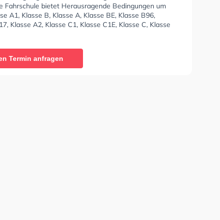
ie Fahrschule bietet Herausragende Bedingungen um
se A1, Klasse B, Klasse A, Klasse BE, Klasse B96,
7, Klasse A2, Klasse C1, Klasse C1E, Klasse C, Klasse
 D1, Klasse DE1, Klasse D, Klasse DE, Klasse L, Klasse T
- Prüfbescheinigung zu erhalten. Wir empfehlen dir
e-theorie tests am PC zu absolvieren, um dich gut auf
en Termin anfragen
etische Prüfung. In der RD-Die Fahrschule - Hauptstraße
n einen Termin online anfragen.