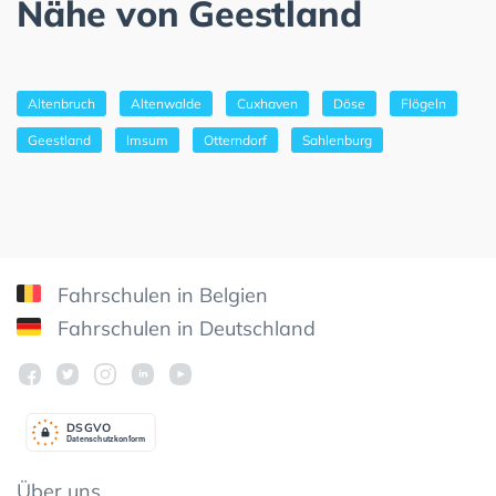
Nähe von Geestland
Altenbruch
Altenwalde
Cuxhaven
Döse
Flögeln
Geestland
Imsum
Otterndorf
Sahlenburg
Fahrschulen in Belgien
Fahrschulen in Deutschland
DSGV
O
Datenschutzkonform
Über uns