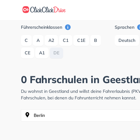
Führerscheinklassen
Sprachen
C
A
A2
C1
C1E
B
Deutsch
CE
A1
DE
0 Fahrschulen in Geestl
Du wohnst in Geestland und willst deine Fahrerlaubnis (P
Fahrschulen, bei denen du Fahrunterricht nehmen kannst.