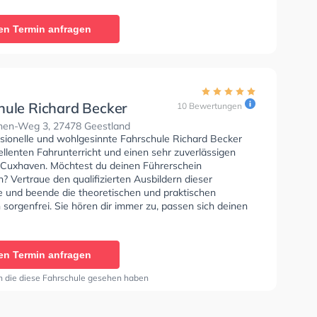
- Prüfbescheinigung zu erhalten. Wir empfehlen dir
e-theorie tests am PC zu absolvieren, um dich gut auf
en Termin anfragen
etische Prüfung. In der RD-Die Fahrschule - Hauptstraße
n einen Termin online anfragen.
hule Richard Becker
10 Bewertungen
nen-Weg 3, 27478 Geestland
ssionelle und wohlgesinnte Fahrschule Richard Becker
ellenten Fahrunterricht und einen sehr zuverlässigen
n Cuxhaven. Möchtest du deinen Führerschein
 Vertraue den qualifizierten Ausbildern dieser
e und beende die theoretischen und praktischen
sorgenfrei. Sie hören dir immer zu, passen sich deinen
an und bieten dir eine Lernerfahrung. Die Erste-Hilfe-
r Schule. Wir empfehlen dir auch online-theorie tests
bsolvieren, um dich gut auf die theoretische Prüfung.
en Termin anfragen
wertung: "Beste Fahrschule die ich Kenne! Die
r sind sympathisch, empathisch und bringen einen das
n die diese Fahrschule gesehen haben
nünftig bei. Man braucht dort keine Angst zu haben,
lle sehr hilfsbereit und vor allem mit viel Humor und
️👌👌👌👌"