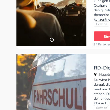
kundigen 
Cuxhaven.
den qualif
theoretisc
konzentrie
eine persö
German
können ei
Ein
84 Persone
RD-Die
Haupts
Haupts
Du wirst 
darauf, di
rund um d
stehen. D
deine Klas
Klasse BF1
CE, Klasse
German