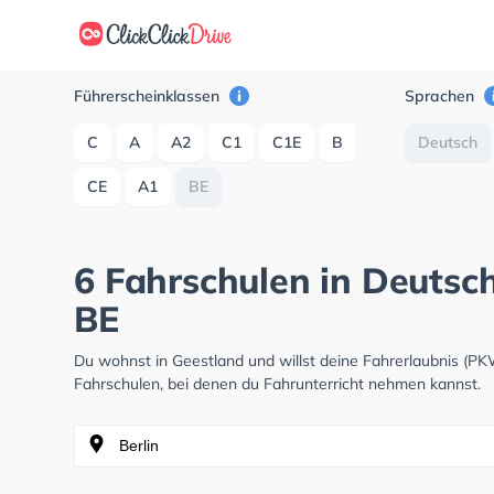
Führerscheinklassen
Sprachen
C
A
A2
C1
C1E
B
Deutsch
CE
A1
BE
6 Fahrschulen in Deutsch
BE
Du wohnst in Geestland und willst deine Fahrerlaubnis (P
Fahrschulen, bei denen du Fahrunterricht nehmen kannst.