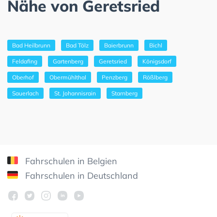
Nähe von Geretsried
Bad Heilbrunn
Bad Tölz
Baierbrunn
Bichl
Feldafing
Gartenberg
Geretsried
Königsdorf
Oberhof
Obermühlthal
Penzberg
Rößlberg
Sauerlach
St. Johannisrain
Starnberg
Fahrschulen in Belgien
Fahrschulen in Deutschland