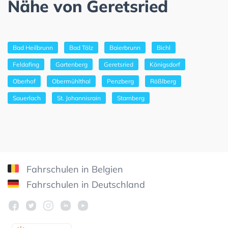
Nähe von Geretsried
Bad Heilbrunn
Bad Tölz
Baierbrunn
Bichl
Feldafing
Gartenberg
Geretsried
Königsdorf
Oberhof
Obermühlthal
Penzberg
Rößlberg
Sauerlach
St. Johannisrain
Starnberg
Fahrschulen in Belgien
Fahrschulen in Deutschland