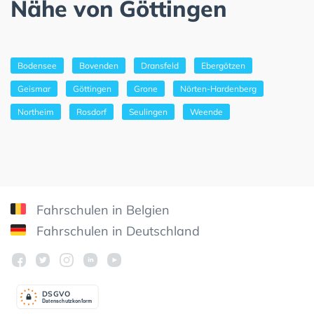
Nähe von Göttingen
Bodensee
Bovenden
Dransfeld
Ebergötzen
Geismar
Göttingen
Grone
Nörten-Hardenberg
Northeim
Rosdorf
Seulingen
Weende
Fahrschulen in Belgien
Fahrschulen in Deutschland
DSGV
O
Datenschutzkonform