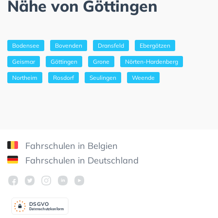
Nähe von Göttingen
Bodensee
Bovenden
Dransfeld
Ebergötzen
Geismar
Göttingen
Grone
Nörten-Hardenberg
Northeim
Rosdorf
Seulingen
Weende
Fahrschulen in Belgien
Fahrschulen in Deutschland
DSGV
O
Datenschutzkonform