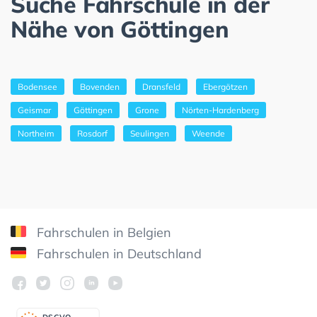
Suche Fahrschule in der
Nähe von Göttingen
Bodensee
Bovenden
Dransfeld
Ebergötzen
Geismar
Göttingen
Grone
Nörten-Hardenberg
Northeim
Rosdorf
Seulingen
Weende
Fahrschulen in Belgien
Fahrschulen in Deutschland
DSGV
O