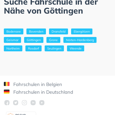
Suche Fahrschule in der
Nähe von Göttingen
Bodensee
Bovenden
Dransfeld
Ebergötzen
Geismar
Göttingen
Grone
Nörten-Hardenberg
Northeim
Rosdorf
Seulingen
Weende
Fahrschulen in Belgien
Fahrschulen in Deutschland
DSGV
O