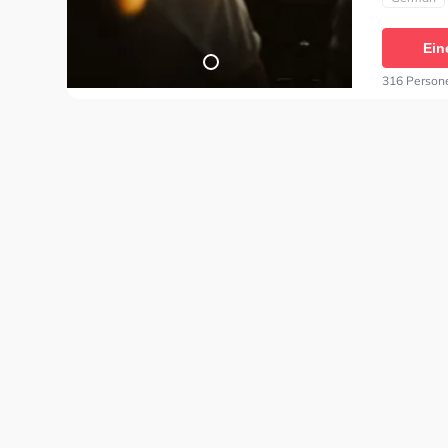
BF17, Kla
Ein
316 Person