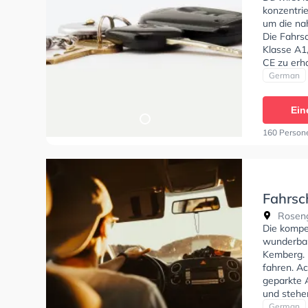
konzentri
um die na
Die Fahrs
Klasse A1
CE zu erha
können ei
German
Ein
160 Person
Fahrsc
Roseng
Die kompe
wunderbar
Kemberg. 
fahren. Ac
geparkte 
und stehe
deine Klas
German