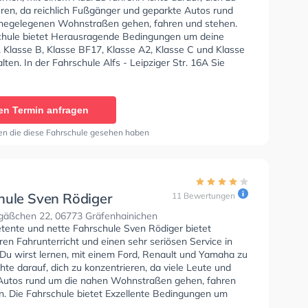
eren, da reichlich Fußgänger und geparkte Autos rund
hegelegenen Wohnstraßen gehen, fahren und stehen.
chule bietet Herausragende Bedingungen um deine
, Klasse B, Klasse BF17, Klasse A2, Klasse C und Klasse
lten. In der Fahrschule Alfs - Leipziger Str. 16A Sie
nen Termin online anfragen.
en Termin anfragen
en die diese Fahrschule gesehen haben
hule Sven Rödiger
11 Bewertungen
äßchen 22, 06773 Gräfenhainichen
tente und nette Fahrschule Sven Rödiger bietet
en Fahrunterricht und einen sehr seriösen Service in
Du wirst lernen, mit einem Ford, Renault und Yamaha zu
hte darauf, dich zu konzentrieren, da viele Leute und
Autos rund um die nahen Wohnstraßen gehen, fahren
n. Die Fahrschule bietet Exzellente Bedingungen um
se A1, Klasse B, Klasse A, Klasse BE, Klasse AM, Klasse