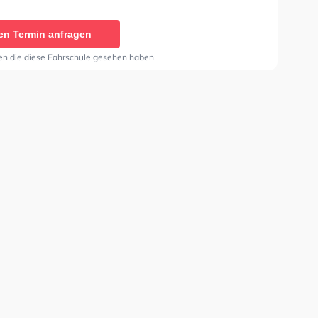
sse A2, Klasse C und Klasse CE zu erhalten.
en Termin anfragen
en die diese Fahrschule gesehen haben