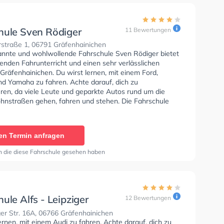
hule Sven Rödiger
11 Bewertungen
rstraße 1, 06791 Gräfenhainichen
annte und wohlwollende Fahrschule Sven Rödiger bietet
enden Fahrunterricht und einen sehr verlässlichen
 Gräfenhainichen. Du wirst lernen, mit einem Ford,
nd Yamaha zu fahren. Achte darauf, dich zu
eren, da viele Leute und geparkte Autos rund um die
nstraßen gehen, fahren und stehen. Die Fahrschule
rvorragende Bedingungen um deine Klasse A1, Klasse B,
 Klasse BE, Klasse AM, Klasse A2, Klasse C und Klasse
lten.
en Termin anfragen
n die diese Fahrschule gesehen haben
ule Alfs - Leipziger
12 Bewertungen
6A
er Str. 16A, 06766 Gräfenhainichen
ernen, mit einem Audi zu fahren. Achte darauf, dich zu