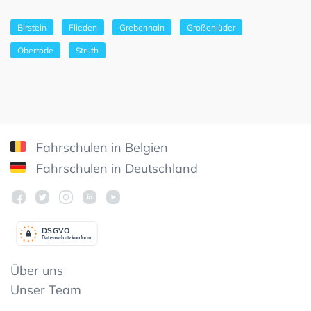
Birstein
Flieden
Grebenhain
Großenlüder
Oberrode
Struth
Fahrschulen in Belgien
Fahrschulen in Deutschland
DSGV
O
Datenschutzkonform
Über uns
Unser Team