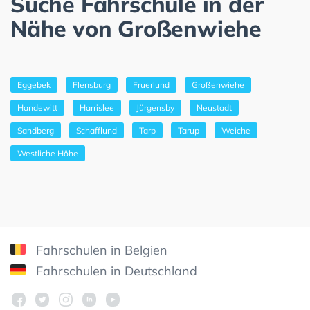
Suche Fahrschule in der
Nähe von Großenwiehe
Eggebek
Flensburg
Fruerlund
Großenwiehe
Handewitt
Harrislee
Jürgensby
Neustadt
Sandberg
Schafflund
Tarp
Tarup
Weiche
Westliche Höhe
Fahrschulen in Belgien
Fahrschulen in Deutschland