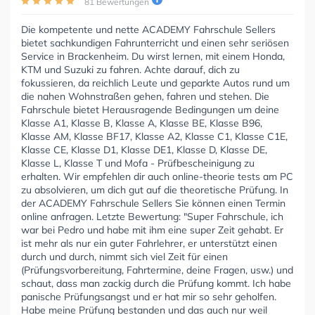
81 Bewertungen
Die kompetente und nette ACADEMY Fahrschule Sellers
bietet sachkundigen Fahrunterricht und einen sehr seriösen
Service in Brackenheim. Du wirst lernen, mit einem Honda,
KTM und Suzuki zu fahren. Achte darauf, dich zu
fokussieren, da reichlich Leute und geparkte Autos rund um
die nahen Wohnstraßen gehen, fahren und stehen. Die
Fahrschule bietet Herausragende Bedingungen um deine
Klasse A1, Klasse B, Klasse A, Klasse BE, Klasse B96,
Klasse AM, Klasse BF17, Klasse A2, Klasse C1, Klasse C1E,
Klasse CE, Klasse D1, Klasse DE1, Klasse D, Klasse DE,
Klasse L, Klasse T und Mofa - Prüfbescheinigung zu
erhalten. Wir empfehlen dir auch online-theorie tests am PC
zu absolvieren, um dich gut auf die theoretische Prüfung. In
der ACADEMY Fahrschule Sellers Sie können einen Termin
online anfragen. Letzte Bewertung: "Super Fahrschule, ich
war bei Pedro und habe mit ihm eine super Zeit gehabt. Er
ist mehr als nur ein guter Fahrlehrer, er unterstützt einen
durch und durch, nimmt sich viel Zeit für einen
(Prüfungsvorbereitung, Fahrtermine, deine Fragen, usw.) und
schaut, dass man zackig durch die Prüfung kommt. Ich habe
panische Prüfungsangst und er hat mir so sehr geholfen.
Habe meine Prüfung bestanden und das auch nur weil