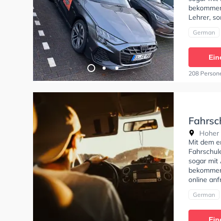
bekommen. 
Lehrer, so
German
Ein
208 Person
Fahrsc
Hoher 
Mit dem e
Fahrschul
sogar mit
bekommen.
online anf
German
Ein