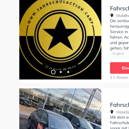
Fahrsc
Mobilh
Die seriö
herausrag
Service in
fahren. Ac
und gepar
gehen, fa
Bedingung
English
BF17, Kla
Unterricht
Ein
1 1. Person
Fahrsc
Haselü
Mit dem em
Fahrschul
sogar mit