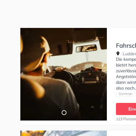
Fahrsc
Marina
Ludden
Die kompe
bietet he
zuverlässi
Angststöru
dann wirst
also noch.
einen Term
German
Ein
113 Person