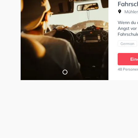
Fahrsc
Mühlen
Wenn du al
Angst vor 
Fahrschule
German
Ein
48 Persone