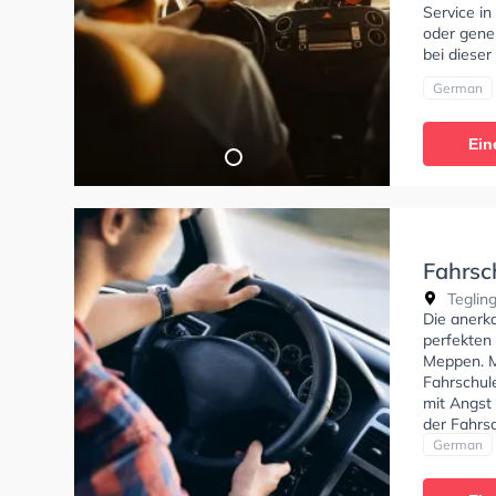
Service i
oder gene
bei dieser
German
Ein
Fahrsc
Tegling
Die anerk
perfekten 
Meppen. M
Fahrschule
mit Angst
der Fahrs
anfragen.
German