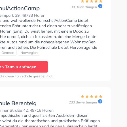
hulActionCamp
39 Bewertungen
eimpark 39, 49733 Haren
se und wohlwollende FahrschulActionCamp bietet
enden Fahrunterricht und einen sehr zuverlässigen
 Haren (Ems). Du wirst lernen, mit einem Dacia zu
hte darauf, dich zu fokussieren, da eine Menge Leute
kte Autos rund um die nahegelegenen Wohnstraßen
hren und stehen. Die Fahrschule bietet Hervorragende
en um deine Klasse B, Klasse BE, Klasse B96, Klasse
German
Norwegian
sse B Automatik, B197 und Klasse B197 zu erhalten. Der
 kann auf Englisch, Deutsch und Norwegisch stattfinden.
en Termin anfragen
 die diese Fahrschule gesehen hat
hule Berentelg
233 Bewertungen
nner Straße 42, 49716 Haren
pathischen und qualifizierten Ausbildern dieser
e wirst du die theoretischen und praktischen Prüfungen
 Nervosität überwinden und deinen Führerschein leicht