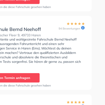
en die diese Fahrschule gesehen haben
hule Bernd Neehoff
94 Bewertungen
scher Fleer 9, 49733 Haren
tente und wohlgesinnte Fahrschule Bernd Neehoff
rausragenden Fahrunterricht und einen sehr
igen Service in Haren (Ems). Möchtest du deinen
ein machen? Vertraue den qualifizierten Ausbildern
rschule und absolviere die theoretischen und
n Tests sorgenfrei. Sie hören dir gerne zu, passen sich
nschen an und bieten dir eine persönliche
ung. Die Erste-Hilfe-Kurs in der Schule. In der
e Bernd Neehoff Sie können einen Termin online
en Termin anfragen
en die diese Fahrschule gesehen haben