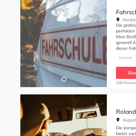
Fahrsc
Nordst
Die profe
perfekten
Klein Ber
generell A
dieser Fah
German
Ein
238 Person
Roland'
Roland
August
Die kompe
bietet sac