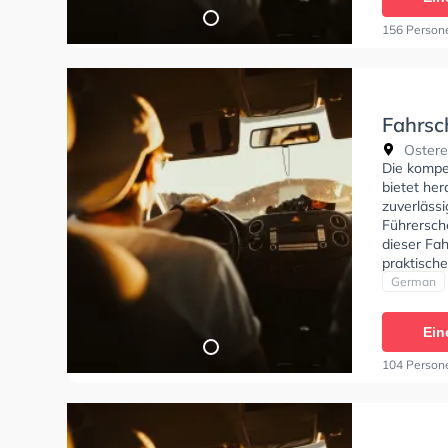
156 Person
Fahrsc
Ostere
Die kompe
bietet he
zuverläss
Führersch
dieser Fah
praktische
deinen Wü
German
Lernerfahr
Fahrschul
Ein
anfragen.
104 Person